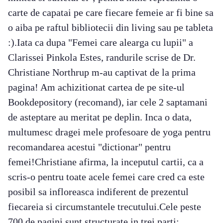
carte de capatai pe care fiecare femeie ar fi bine sa
o aiba pe raftul bibliotecii din living sau pe tableta
:).Iata ca dupa "Femei care alearga cu lupii" a
Clarissei Pinkola Estes, randurile scrise de Dr.
Christiane Northrup m-au captivat de la prima
pagina! Am achizitionat cartea de pe site-ul
Bookdepository (recomand), iar cele 2 saptamani
de asteptare au meritat pe deplin. Inca o data,
multumesc dragei mele profesoare de yoga pentru
recomandarea acestui "dictionar" pentru
femei!Christiane afirma, la inceputul cartii, ca a
scris-o pentru toate acele femei care cred ca este
posibil sa infloreasca indiferent de prezentul
fiecareia si circumstantele trecutului.Cele peste
700 de pagini sunt structurate in trei parti: